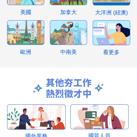
美國
加拿大
大洋洲 (紐澳)
歐洲
中南美
看更多
國貿人員
國外業務