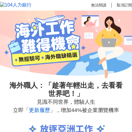
無法閱讀
│
取消訂閱
海外職人：「趁著年輕出走，去看看
世界吧！」
見識不同世界，體驗人生
立即「
更新履歷
」，增加44%被企業瀏覽機率