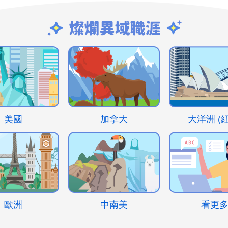
美國
加拿大
大洋洲 (
歐洲
中南美
看更