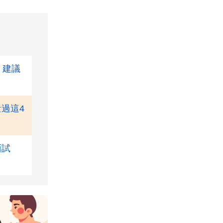
，建議
過這4
面試