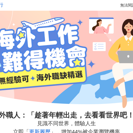
無法閱
外職人：「趁著年輕出走，去看看世界吧
見識不同世界，體驗人生
立即「
更新履歷
」，增加44%被企業瀏覽機率