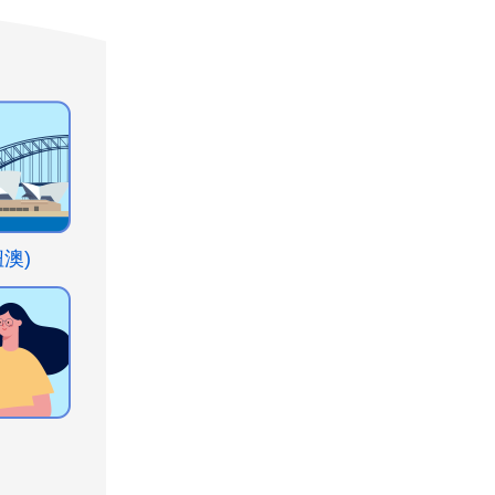
紐澳)
多