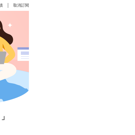
讀
│
取消訂閱
！」