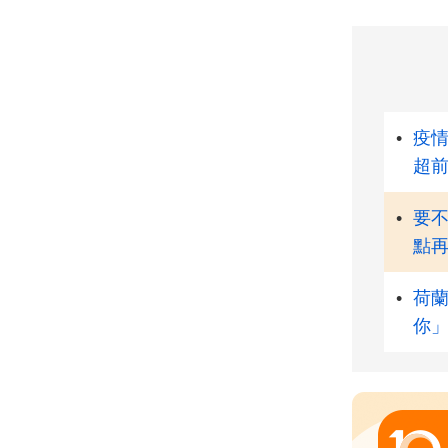
•
疫情
超
•
要
點
•
荷
你