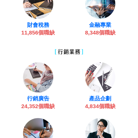
金融專業
財會稅務
8,348個職缺
11,856個職缺
產品企劃
行銷廣告
4,834個職缺
24,352個職缺