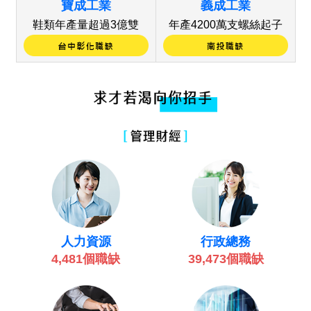
寶成工業
義成工業
鞋類年產量超過3億雙
年產4200萬支螺絲起子
行政總務
人力資源
39,473個職缺
4,481個職缺