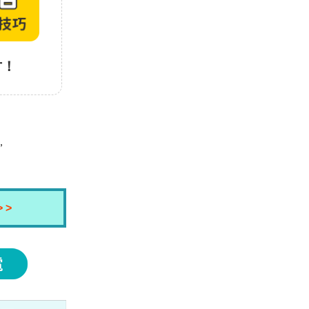
才！
，
 >