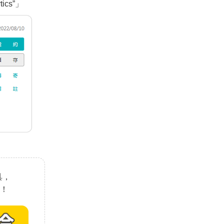
ics”」
具，
！