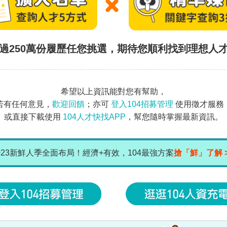
過250萬份履歷任您挑選，期待您順利找到理想人
希望以上資訊能對您有幫助，
若有任何意見，
歡迎回饋
；亦可
登入104招募管理
使用徵才服務
或直接下載使用
104人才快找APP
，幫您隨時掌握最新資訊。
023新鮮人季全面布局！經濟+有效，104最強方案
搶「鮮」了解 >