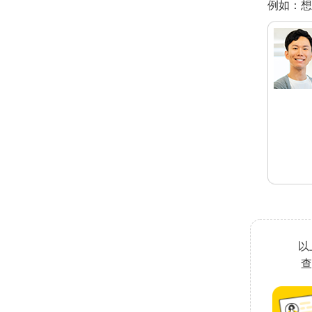
例如：想找有
以
查