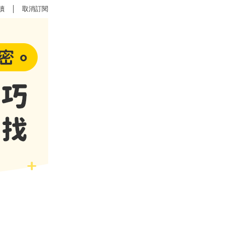
讀
│
取消訂閱
，