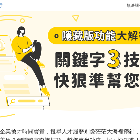
無法閱
企業搶才時間寶貴，搜尋人才履歷別像茫茫大海裡撈針