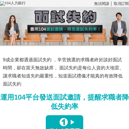
無法閱讀
│
取消訂閱
9成企業都遇過面試失約
，辛苦挑選的求職者終於談好面試
時間，卻在當天無故缺席， 面試失約是每位人資的大地雷。
讓求職者知道失約嚴重性，知道面試禮儀才能真的有效降低
面試失約
運用104平台發送面試邀請，提醒求職者降
低失約率