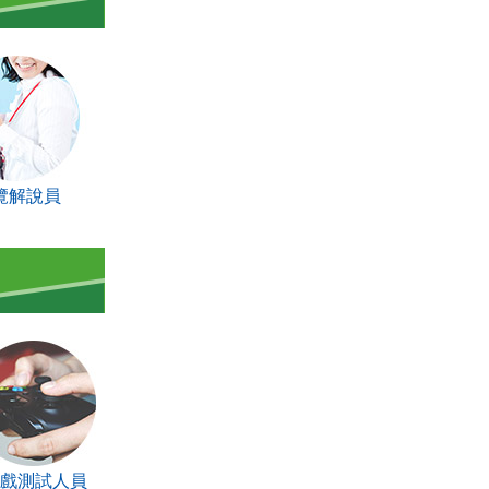
覽解說員
戲測試人員