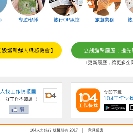
師
導遊/領隊
旅行OP線控
旅遊業務
旅
↑更新履歷，讓更多企
104人力銀行 版權所有 2017 │
意見反應