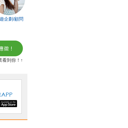
遊企劃/顧問
業看到你！↑